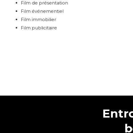
Film de présentation
Film événementiel
Film immobilier
Film publicitaire
Entr
b